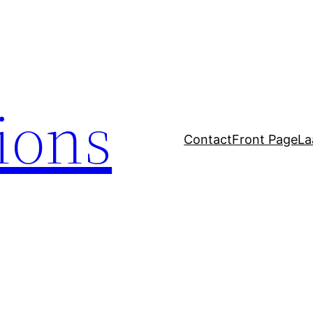
tions
Contact
Front Page
La